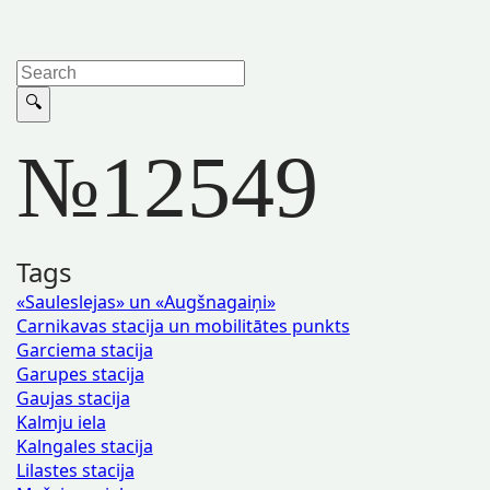
№12549
Tags
«Sauleslejas» un «Augšnagaiņi»
Carnikavas stacija un mobilitātes punkts
Garciema stacija
Garupes stacija
Gaujas stacija
Kalmju iela
Kalngales stacija
Lilastes stacija