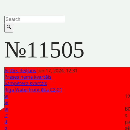
№11505
Artūrs Reiljans
Jun 17, 2024, 12:31
Preses nama kvartāls
Šampētera kvartāls
Riga Waterfront ēka C2-01
w
19
w
.
w
Bū
.r
s
d
p
p
sē